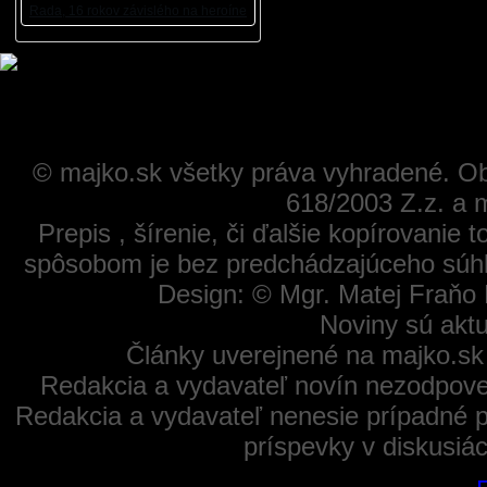
Rada, 16 rokov závislého na heroíne
© majko.sk všetky práva vyhradené. O
618/2003 Z.z. a
Prepis , šírenie, či ďalšie kopírovanie
spôsobom je bez predchádzajúceho súhl
Design: © Mgr. Matej Fraňo 
Noviny sú aktu
Články uverejnené na majko.sk
Redakcia a vydavateľ novín nezodpoved
Redakcia a vydavateľ nenesie prípadné p
príspevky v diskusiá