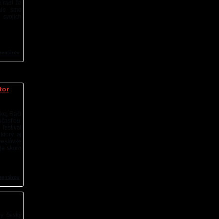
 radi že
ale sme
 svojich
mentárov
tor
skej Rači
účasťou
estival
ktorý aj
prestávke
 je skoro
mentárov
y český