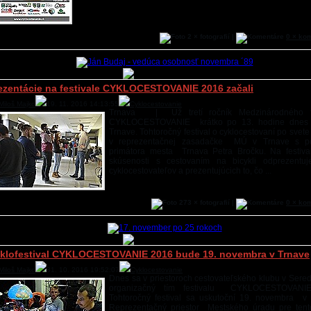
2 × fotografií |
0 × ko
ezentácie na festivale CYKLOCESTOVANIE 2016 začali
Miloš Majko
19. 11. 2016 14:13:55
Cyklocestovanie
Trnava | Už tretí ročník Medzinárodného fe
CYKLOCESTOVANIE krátko po 13. hodine dnes 
Trnave. Tohtoročný festival o cyklocestovaní po svet
v reprezentačnej zasadačke MÚ v Trnave s p
primátora mesta Trnava Petra Bročku. Na festiva
skúsenosti s cestovaním na bicykli odprezentuj
cyklocestovateľov a prezentujúcich to, čo ...
273 × fotografií |
0 × ko
klofestival CYKLOCESTOVANIE 2016 bude 19. novembra v Trnave
Miloš Majko
31. 10. 2016 19:52:07
Cyklocestovanie
Dnes sa v priestoroch cestovateľského klubu v Seredi
organizačný tím festivalu CYKLOCESTOVANI
Tohtoročný festival sa uskutoční 19. novembra v
Reprezentačný priestor Mestského úradu pre ten