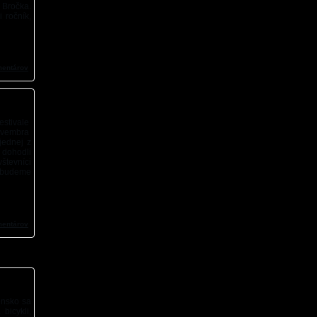
 Bročka.
 ročník,
mentárov
stivale
ovembra
jednej z
 dohodli
števníci
h budeme
mentárov
ensko sa
bicykli,