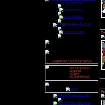
Cy
Údaje o lekárskej službe na
dnešný deň nie sú dostupné.
Kino Nova
08. 11. 2019
Program kina Nova na celý mesiac
Mestské múzeum
Expozície
Výstavy
Múzejná knižnica
Fe