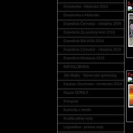
5.
Dovolenka - Albánsko 2014
Dovolenka v Albánsku
Expedícia Černobyl - Ukrajina 2009
Expedicia Za polárny kruh 2016
Expedícia BALKÁN 2014
Expedicia Cernobyl - Ukrajina 2016
Expedicia Moldavia 2015
INFOSLOBODA
Fe
Ján Majko - Slovenský speleológ
Kaukaz: Gruzínsko - Arménsko 2016
Kauza GORILA
Korupcia
Kuriozity v meste
Kvalita pitnej vody
Legislatíva - právne rady