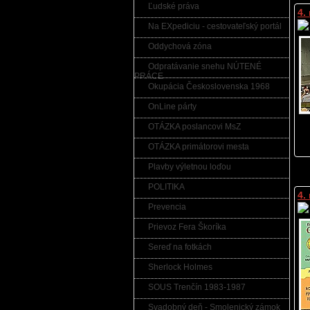
Ľudské práva
4.
Na EXpediciu - cestovateľský portál
Oddychová zóna
Odpratávanie snehu NÚTENÉ
PRÁCE
Okupácia Československa 1968
OnLine párty
OTÁZKA poslancovi MsZ
OTÁZKA primátorovi mesta
Plavby výletnou loďou
POLITIKA
4.
Prevencia
Prievoz Fera Škoríka
Sereď na fotkách
Sherlock Holmes
SOUS Trenčín 1983-1987
Svadobný deň - Smolenický zámok