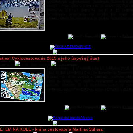
Cyklofestival organizovaný Martinom Stillerom a u
víkend - presnejšie v sobotu bude slovenský Cyklofe
Bratislave. V hoteli Barónka sa už o 13. hodine
fanúšikovia cestovania na bicykli po svete,
premietnutými fotografiami a so svojimi skúsenosťami
...
2 × fotografií |
0 × ko
stival Cyklocestovanie 2015 a jeho úspešný štart
Miloš Majko
21. 02. 2015 00:26:25
Cyklocestovanie
Erik Štefánek | V sobotu dňa 14. februára 2015 s
písať história festivalu Cyklocestovanie na Slovensk
festival má už vo svojich začiatkoch pozitívne ohl
dnes sa rysuje jeho ďalšia budúcnosť a kontinuit
umožní všetkým, či už domácim alebo aj zahr
cyklocestovateľom rozširovať svoje poznatky a zážitky 
153 × fotografií |
0 × ko
ĚTEM NA KOLE - kniha cestovateľa Martina Stillera