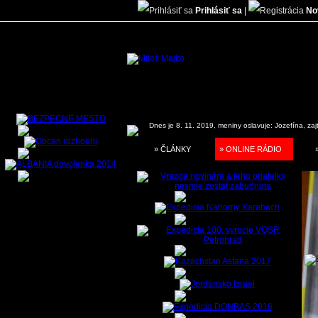
Prihlásiť sa
|
No
Dnes je 8. 11. 2019, meniny oslavuje:
Jozefína, zaj
» ČLÁNKY
» ONLINE RÁDIO