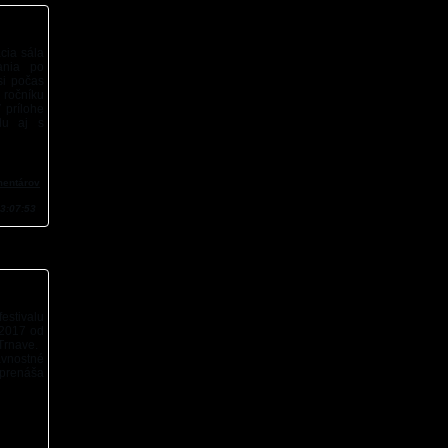
cia sála
vania po
si počas
ročníku
 prílohe
lu aj s
mentárov
3:07:53
estivalu
 2017 od
v Trnave.
ávnostné
 prenáša