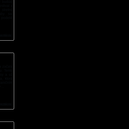
z budúci
stival v
 stretnú
 aby sa
 podelili
mentárov
a začala
u. Tento
asy a už
a, ktorá
aničním
...
mentárov