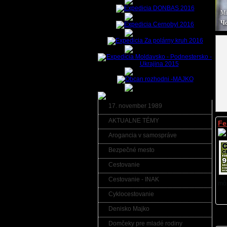
Mi
iciach Zemegule" - Londýn 2013
Чо
17. november 1989
AKTUALNE TÉMY
Fe
Arogancia v samospráve
Bezpečné mesto
Cestovanie
Cestovanie - INAK
môž
Cyklocestovanie
Denisko Majko
Domčeky pre mladé rodiny