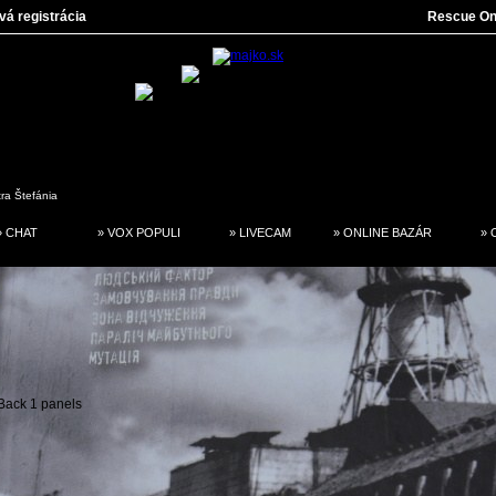
vá registrácia
Rescue On
tra
Štefánia
» CHAT
» VOX POPULI
» LIVECAM
» ONLINE BAZÁR
» 