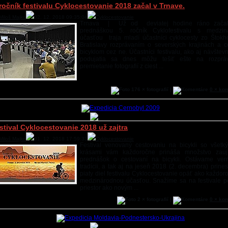
 ročník festivalu Cyklocestovanie 2018 začal v Trnave.
Miloš Majko
02. 12. 2018 09:35:04
Cyklocestovanie
Trnava | Už od deviatej hodine ráno začal
prednáškou 5. ročník Cyklofestivalu s medzin
účasťou traja mladí účastníci cyklocesty zo Štok
Bratislavy rozprávaním o severských krajinách a c
bicyklom cez ne. Účastníci festivalu, ako aj návštevn
podujatia sa dnes môžu tešiť ešte na rozprá
premietanie fotografií z ciest ...
176 × fotografií |
0 × ko
stival Cyklocestovanie 2018 už zajtra
Miloš Majko
01. 12. 2018 17:59:33
Cyklocestovanie
Festival venovaný cestovaniu na bicykli so všetk
krásami vám každoročne prináša množstvo zauj
prednášok o cestovaní na bicykli. Ostávame ver
tradícii, a tak aj na jeseň 2018 (2. decembra) prine
piaty diel festivalu Cyklocestovanie opäť ako každor
medzinárodnou účasťou. Snažíme sa na festivale 
priestor ako novým ...
2 × fotografií |
0 × ko