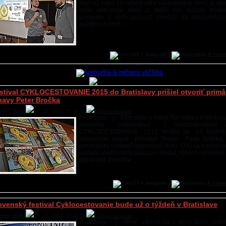
ktorí už majú za sebou veľa zaujímavých ciest, a sme
stále pribúdajú ďalší a ďalší. Na našom festiv
viacerým z nich poskytli priestor na prezentáciu
zážitkov z ciest ...
162 × fotografií |
0 × ko
stival CYKLOCESTOVANIE 2015 do Bratislavy prišiel otvoriť primá
navy Peter Bročka
Miloš Majko
14. 11. 2015 21:44:31
Cyklocestovanie
Bratislava | Ešte stále v hoteli Barónka v bratislav
prebieha cyklofestival s medzinárodnou 
CYKLOCESTOVANIE 2015. Krátko po 13. hodine f
slávnostne otvoril primátor Trnavy Peter Bročka, 
symbolicky rozkrojil festivalovú tortu. O tú sa v prvej 
podelili všetci prednášajúci i diváci, ktorých tentokrát
päťdesiat. Primátor ...
17 × fotografií |
0 × ko
ovenský festival Cyklocestovanie bude už o týždeň v Bratislave
Miloš Majko
08. 11. 2015 00:33:09
Cyklocestovanie
Bratislava | Tento víkend sa v Brne koná znám