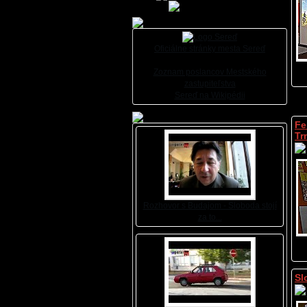
Oficiálne stránky mesta Sereď
Zoznam poslancov Mestského
zastupiteľstva
Sereď na Wikipédii
Fe
Tr
Rozhovor s Budajom - Sloboda stojí
za to...
Sl