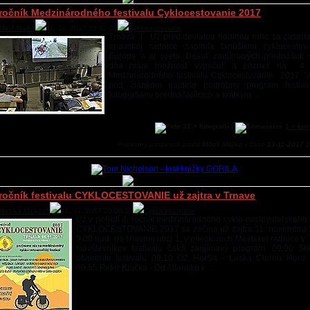
 ročník Medzinárodného festivalu Cyklocestovanie 2017
Miloš Majko
11. 11. 2017 10:37:00
Cyklocestovanie
Trnava | Už pred deviatou hodinou ráno sa zasada
trnavskej radnice zaplnila fanúšikmi cyklocesto
Európe a aj svete. Desať zaujímavých prednášok 
dňa máte možnosť vypočuť a pozrieť na 4. 
Medzinárodného festivalu Cyklocestovanie 2017. V
pod článkom nájdete podrobný program festiva
fotografiami prednášajúcich a krátkym ...
32 × fotografií |
1 × ko
Posledný príspevok pridal
Miloš Majko
v čase
13-11-2017 2
 ročník festivalu CYKLOCESTOVANIE už zajtra v Trnave
Monika Majková
10. 11. 2017 20:06:52
Cyklocestovanie
Už v poradí 4. ročník medzinárodného cyklo-cestovateľského f
CYKLOCESTOVANIE 2017 sa začína už zajtra 11. novembra
9.00 hod. na Hlavnej ulici 1, v priestoroch Mestskej radnice 
Návštevníkov festivalu čaká zaujímavý program: 09:00 Sl
otvorenie festivalu 09:10 OZ HorSa - Láska Čiernu Horu
09:55 Peter Klučka - Od Atlantiku k ...