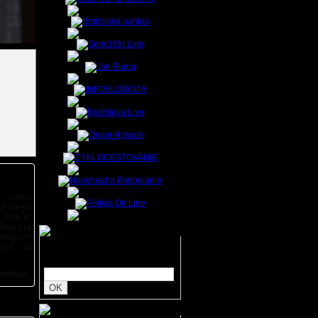
Monika Majková:
V aktuálnom čísle časopisu Život nájdete zaujímavý rozhovor o cestovaní
cyklo-
ž šiesty
, dňa 9.
át je pre
program
ešiť sa
Zadajte hľadaný text:
mentárov