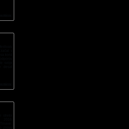
mentárov
stivalu
začal v
e sa koná
odporou
le svoje
e desať
mentárov
 stretol
E 2016.
 Trnave.
to znovu