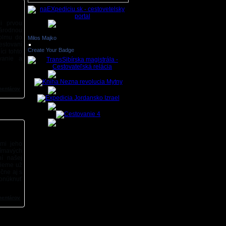
i prvou
árodnou
holmu do
Milos Majko
estovaní
Create Your Badge
íci tohto
vanie a
mentárov
ými jeho
ímavých
ní našej
sieme už
očne aj s
ponúknuť
mentárov