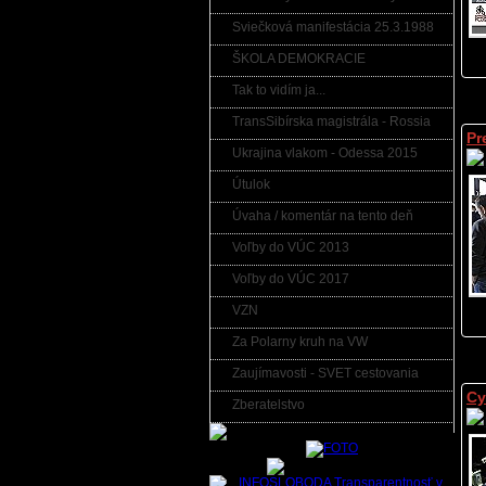
Sviečková manifestácia 25.3.1988
ŠKOLA DEMOKRACIE
Tak to vidím ja...
TransSibírska magistrála - Rossia
Pr
Ukrajina vlakom - Odessa 2015
Útulok
Úvaha / komentár na tento deň
Voľby do VÚC 2013
Voľby do VÚC 2017
VZN
Za Polarny kruh na VW
Zaujímavosti - SVET cestovania
Cy
Zberatelstvo