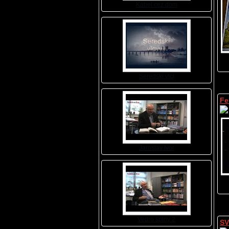
Kábel cez dom
Seredskí vlci
Fe
Jaroslav Ivor
Vedro špiny 2
SV