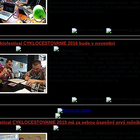
medzinárodný festival poskytol primátor mesta Peter
Práve trnavský primátor otváral už aj predchádzajúci
ktorý sa konal v hoteli Barónka v ...
1 × fotografií |
0 × ko
klofestival CYKLOCESTOVANIE 2016 bude v novembri
Miloš Majko
27. 05. 2016 17:59:59
Cyklocestovanie
Už tretie stretnutie cyklocestovatelov na fe
CYKLOCESTOVANIE 2016 sa bude konať 19. n
2016 pravdepodobne v Trnave. Dnes popoludní v 
bratislavských kaviarní sa stretli organizátori, aby
technické otázky festivalu. V tomto ročníku sa náv
festivalu môžu tešiť na niekoľko noviniek, o ktorýc
verejnosť informovať priebežne. Bude aj ...
3 × fotografií |
0 × ko
stival CYKLOCESTOVANIE 2015 má za sebou úspešný prvý ročník
Miloš Majko
19. 11. 2015 21:52:18
Cyklocestovanie
Erik Štefánek | Aj v takej malej krajine ako je Slov
nájde množstvo nadšencov cestovania po svete na 