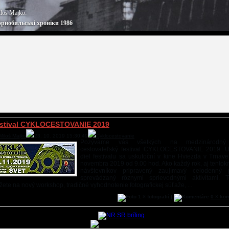
loš Majko:
рнобильські хроніки 1986
stival CYKLOCESTOVANIE 2019
Miloš Majko
23. 10. 2019 15:30:49
Cyklocestovanie
Pozývame vás všetkých na medzinárodný 
cestovateľský festival CYKLOCESTOVANIE 2019. U
diel festivalu sa uskutoční v kine Hviezda v Trnave
novembra 2019 od 9.00 hod. Ako každý rok, aj tentokr
návštevníkov pripravený zaujímavý celodenný 
sprevádzaný rôznymi sprievodnými aktivitami. T
ete na nový workshop, tradičné vyhodnotenie fotografickej súťaže, ...
1 × fotografií |
0 × ko