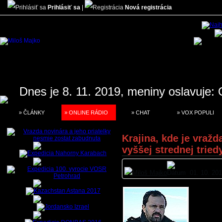
Prihlásiť sa
|
Nová registrácia
Dnes je 8. 11. 2019, meniny oslavuje:
» ČLÁNKY
» ONLINE RÁDIO
» CHAT
» VOX POPULI
Krajina, kde je vražd
vyššej strednej tried
Miloš Majko
01. 10. 20
Posledn
okrem n
menom p
priam 