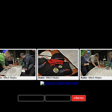
bsolvovaniu cesty a predídeniu možným problémom sú vždy lepšie, ako ri
roblémov priamo na takmer 4 000 km dlhej ceste.
ž mesiac po návrate z Cernobylu plánujeme urobiť cestu vlakom na Donbas - Ukr
o až do mesta Doneck. Predpokladaný počet účastníkov cesty je 6 až 8 a ce
lánovaná na cca 7 dní. Prípadní záujemcovia sa môžu prihlásiť na e
xpedicia@reporter24.sk
.
ogaléria k článku:
or:
Miloš Majko
Autor:
Miloš Majko
Autor:
Miloš Majko
entáre k článku:
ntovať môžu:
registrovaní menom
registrovaní nickom
›VŠETCI‹
ZORNENIE:
Zo strany vydavateľa novín ide o pokus zachovať určitú formu voľnej komunikácie –
eužívajte túto snahu na osočovanie kohokoľvek, na ohováranie či šírenie údajov a správ, ktoré b
zpore s platnou legislatívou SR a EÚ alebo etikou.