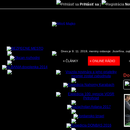
Prihlásiť sa
|
No
Dnes je 9. 11. 2019, meniny oslavuje:
Jozefína, zaj
» ČLÁNKY
» ONLINE RÁDIO
Do