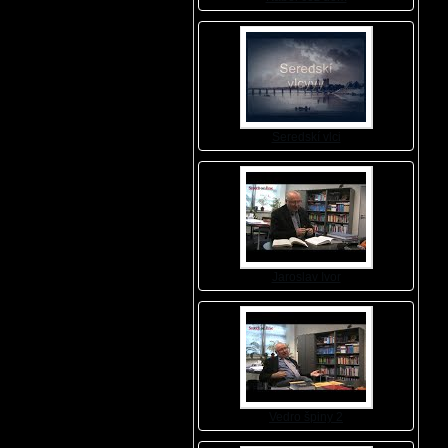
Seredskí vlci
Jaroslav Ivor
Vedro špiny 2