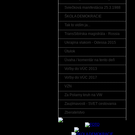
Sviečková manifestácia 25.3.1988
ŠKOLA DEMOKRACIE
Tak to vidím ja...
TransSibírska magistrála - Rossia
Ukrajina vlakom - Odessa 2015
Útulok
Úvaha / komentár na tento deň
Voľby do VÚC 2013
Voľby do VÚC 2017
VZN
Za Polarny kruh na VW
Zaujímavosti - SVET cestovania
Zberatelstvo