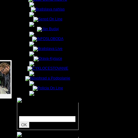
ešenie
ajina a
sta je
-mail:
Zadajte hľadaný text:
y mohli byť