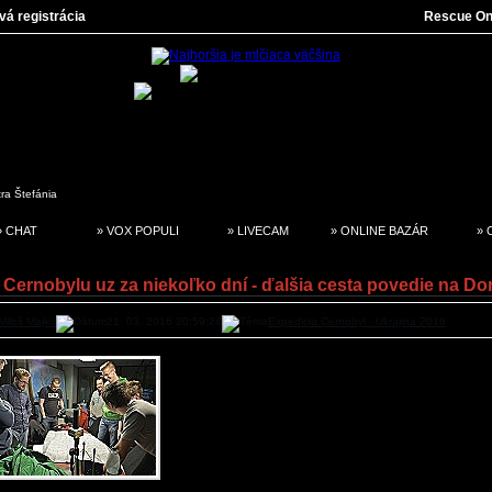
vá registrácia
Rescue On
tra
Štefánia
» CHAT
» VOX POPULI
» LIVECAM
» ONLINE BAZÁR
» 
 Cernobylu uz za niekoľko dní - ďalšia cesta povedie na D
Miloš Majko
21. 03. 2016 20:59:24
Expedicia Cernobyl - Ukrajina 2016
Pravdepodobne posledné stretnutie účastníko
odchodom na expedíciu
CERNOBYL 2016
sa k
koncom minulého týždňa v priestoroch Cestovate
klubu a štúdia SOL v Seredi. Cestovné pasy, poistky
do Bieloruskej republiky si osobne vyzdvihla v
účastníkov akcie. Podrobný plán cesty ako do Kije
späť cez Bielorusko, zmena hotela v Kijeve a dôleži
pred cestou. Preventívne opatrenia nevyhnutné k ús