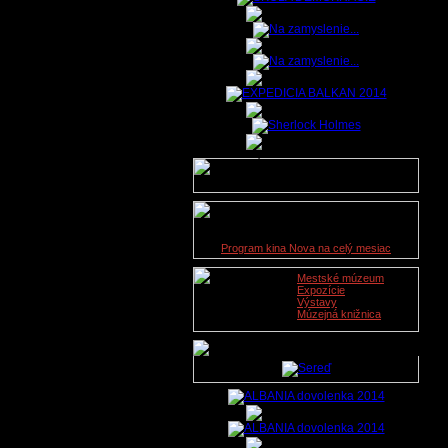
Údaje o lekárskej službe na
dnešný deň nie sú dostupné.
Kino Nova
09. 11. 2019
Program kina Nova na celý mesiac
Mestské múzeum
Expozície
Výstavy
Múzejná knižnica