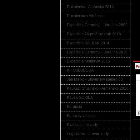
Komu
Dovolenka - Albánsko 2014
ukla
do i
poru
Dovolenka v Albánsku
činn
Upoz
Expedícia Černobyl - Ukrajina 2009
ktor
odka
Expedicia Za polárny kruh 2016
práv
Expedícia BALKÁN 2014
Expedicia Cernobyl - Ukrajina 2016
Expedicia Moldavia 2015
Pr
INFOSLOBODA
Ján Majko - Slovenský speleológ
Kaukaz: Gruzínsko - Arménsko 2016
Kauza GORILA
Korupcia
Kuriozity v meste
Kvalita pitnej vody
Legislatíva - právne rady