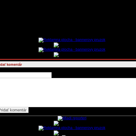
nikácia medzi užívateľmi a diskutujúcimi ako aj ostatná komunikácia sa v súlade s právnym por
dá do databázy a to vrátane loginov - prístupov užívateľov . Databáza providera poskytujúceho pr
nternetu zaznamenáva tiež IP adresy užívateľov a ostatné identifikačné dáta. V prípade závažné
šenia pravidel, napríklad páchaním trestnej činnosti, je provider povinný vydať túto databázu or
ým v trestnom konaní.
orňujeme, že každý užívateľ za svoje konanie plne zodpovedá sám. Administrátor môže zmazať p
é budú porušovať pravidlá diskusie, prípadne budú obsahovať reklamu, alebo ich súčasťou budú
zy. Vydavateľ novín a redakcia nezodpovedá za obsah príspevkov diskutujúcich a nenesie príp
ne následky za názory autorov príspevkov.
idať komentár