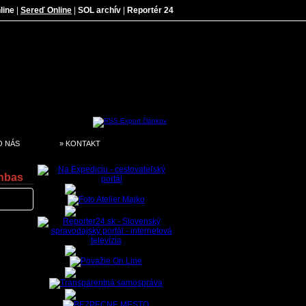
line
|
Sereď Online
|
SOL archív
|
Reportér 24
O NÁS
» KONTAKT
onbas
v pred
onalo
ľského
 a víza
äčšina
va, tak
té rady
pešnému