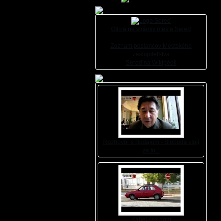
Oficiálne stránky mesta Sereď
Zoznam poslancov Mestského
zastupiteľstva
Sereď na Wikipédii
Rozhovor s Budajom - Sloboda stojí
za to...
Kábel cez dom