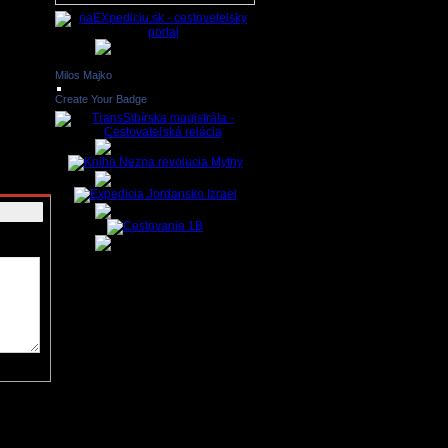
iadkom SR
ipojenie
ho
gánom
Milos Majko
ríspevky,
 reklamné
adné
Create Your Badge