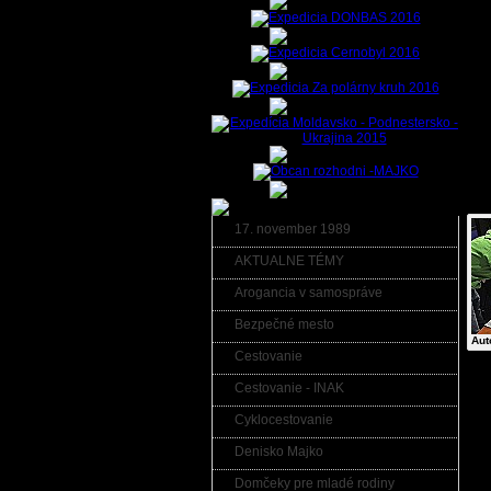
a
p
U
t
p
e
Fot
17. november 1989
AKTUALNE TÉMY
Arogancia v samospráve
Bezpečné mesto
Aut
Cestovanie
Cestovanie - INAK
Kom
Cyklocestovanie
Kome
Denisko Majko
UPO
nezn
v ro
Domčeky pre mladé rodiny