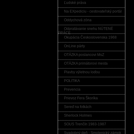
Ľudské práva
Na EXpediciu - cestovateľský portál
Oddychová zóna
Odpratávanie snehu NÚTENÉ
PRÁCE
Okupácia Československa 1968
OnLine párty
OTÁZKA poslancovi MsZ
OTÁZKA primátorovi mesta
Plavby výletnou loďou
POLITIKA
Prevencia
Prievoz Fera Škoríka
Sereď na fotkách
Sherlock Holmes
SOUS Trenčín 1983-1987
Svadobný deň - Smolenický zámok