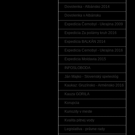
Dovolenka - Albánsko 2014
Dovolenka v Albánsku
Expedícia Černobyl - Ukrajina 2009
Expedicia Za polárny kruh 2016
Expedícia BALKÁN 2014
Expedicia Cernobyl - Ukrajina 2016
Expedicia Moldavia 2015
INFOSLOBODA
Ján Majko - Slovenský speleológ
Kaukaz: Gruzínsko - Arménsko 2016
Kauza GORILA
Korupcia
Kuriozity v meste
Kvalita pitnej vody
Legislatíva - právne rady