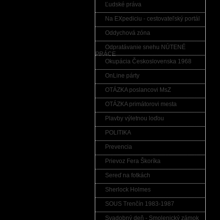
Ľudské práva
Na EXpediciu - cestovateľský portál
Oddychová zóna
Odpratávanie snehu NÚTENÉ
PRÁCE
Okupácia Československa 1968
OnLine párty
OTÁZKA poslancovi MsZ
OTÁZKA primátorovi mesta
Plavby výletnou loďou
POLITIKA
Prevencia
Prievoz Fera Škoríka
Sereď na fotkách
Sherlock Holmes
SOUS Trenčín 1983-1987
Svadobný deň - Smolenický zámok