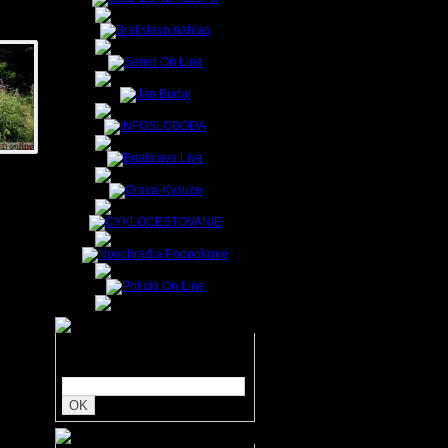
o a
Zadajte hľadaný text: