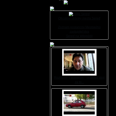
Oficiálne stránky mesta Sereď
Zoznam poslancov Mestského
zastupiteľstva
Sereď na Wikipédii
Rozhovor s Budajom - Sloboda stojí
za to...