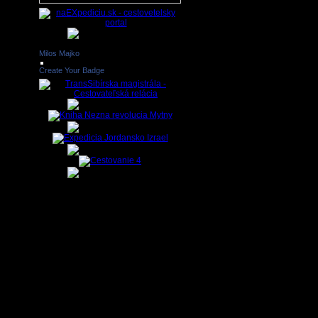
Milos Majko
Create Your Badge