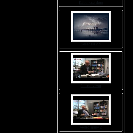
Kábel cez dom
Seredskí vlci
Jaroslav Ivor
Vedro špiny 2