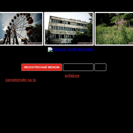
ogaléria k článku:
entáre k článku:
ntovať môžu:
›REGISTROVANÍ MENOM‹
registrovaní nickom
všetci
 pridávanie komentárov k článkom sa
prihláste
. Ak nemáte prihlasovacie men
lo,
zaregistrujte sa tu
.