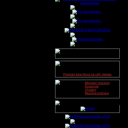
Údaje o lekárskej službe na
dnešný deň nie sú dostupné.
Kino Nova
09. 11. 2019
Program kina Nova na celý mesiac
Mestské múzeum
Expozície
Výstavy
Múzejná knižnica