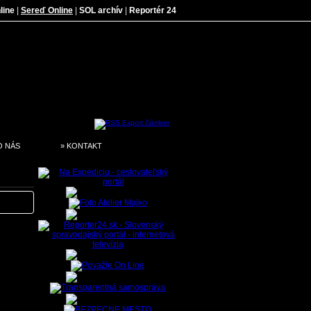
line
|
Sereď Online
|
SOL archív
|
Reportér 24
O NÁS
» KONTAKT
 čierno-
aktuálny
betónové
moderné