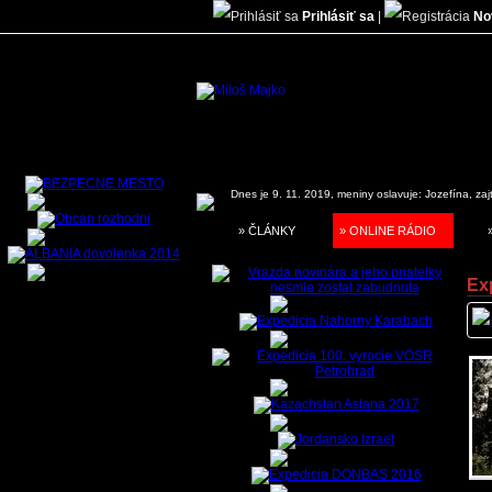
Prihlásiť sa
|
No
Dnes je 9. 11. 2019, meniny oslavuje:
Jozefína, zaj
» ČLÁNKY
» ONLINE RÁDIO
Ex