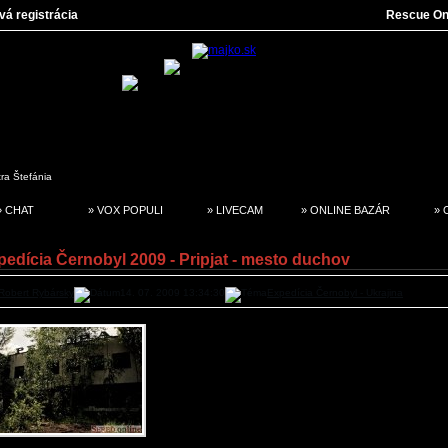
vá registrácia
Rescue On
tra
Štefánia
» CHAT
» VOX POPULI
» LIVECAM
» ONLINE BAZÁR
» 
pedícia Černobyl 2009 - Pripjat - mesto duchov
Robert Rybársky
14. 07. 2009 13:34:30
Expedícia Černobyl - Ukrajina
Pred odchodom som si myslel že tieto fotografie budú
biele, ale už počas fotenia v Pripjati som vedel, že 
stav najlepšie "popíše" farebná fotografia. Dnes 
budovy prerastajú bujnou zeleňou a kedysi 
mestečko pomaly ustupuje prírode.