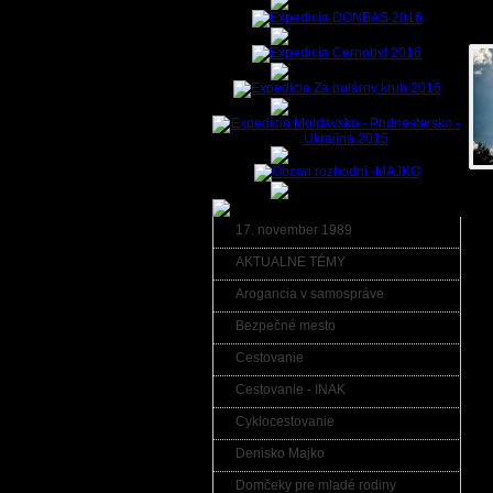
Fot
Kom
17. november 1989
Kome
AKTUALNE TÉMY
Pre
Arogancia v samospráve
hes
Bezpečné mesto
Cestovanie
Cestovanie - INAK
Cyklocestovanie
Denisko Majko
Domčeky pre mladé rodiny