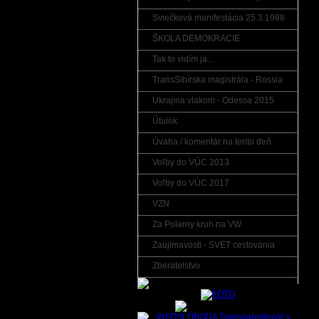
Sviečková manifestácia 25.3.1988
ŠKOLA DEMOKRACIE
Tak to vidím ja...
TransSibírska magistrála - Rossia
Ukrajina vlakom - Odessa 2015
Útulok
Úvaha / komentár na tento deň
Voľby do VÚC 2013
Voľby do VÚC 2017
VZN
Za Polarny kruh na VW
Zaujímavosti - SVET cestovania
Zberatelstvo