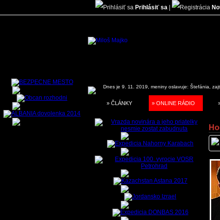
Prihlásiť sa
|
No
Dnes je 9. 11. 2019, meniny oslavuje:
Štefánia, zaj
» ČLÁNKY
» ONLINE RÁDIO
Ho