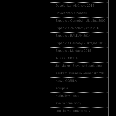
A t
o 
Dovolenka - Albánsko 2014
pod
Dovolenka v Albánsku
Po
vid
Expedícia Černobyl - Ukrajina 2009
te
nak
Expedicia Za polárny kruh 2016
Pr
Expedícia BALKÁN 2014
ne
Expedicia Cernobyl - Ukrajina 2016
je
vš
Expedicia Moldavia 2015
Ni
INFOSLOBODA
au
Ján Majko - Slovenský speleológ
SO
prá
Kaukaz: Gruzínsko - Arménsko 2016
Je
mys
Kauza GORILA
Korupcia
Kuriozity v meste
Kvalita pitnej vody
Kom
Legislatíva - právne rady
Kome