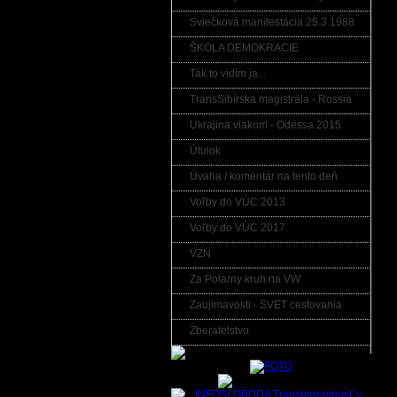
Sviečková manifestácia 25.3.1988
ŠKOLA DEMOKRACIE
Tak to vidím ja...
TransSibírska magistrála - Rossia
Ukrajina vlakom - Odessa 2015
Útulok
Úvaha / komentár na tento deň
Voľby do VÚC 2013
Voľby do VÚC 2017
VZN
Za Polarny kruh na VW
Zaujímavosti - SVET cestovania
Zberatelstvo