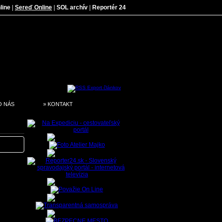
line
|
Sereď Online
|
SOL archív
|
Reportér 24
O NÁS
» KONTAKT
 Najmä v
no rovno
rijatou
Možno aj
mácia od
úmyselne