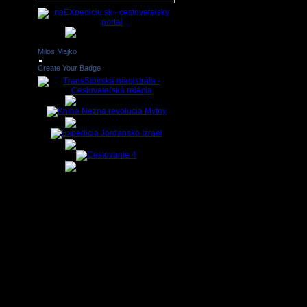
to inak,
braných
ji.
jasný a
svetom a
Milos Majko
rolovaní
Create Your Badge
ereďania
ách. Nie
nania či
ý názor
ch majú
ormácie.
ď niekto