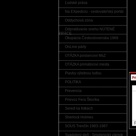
Ľudské práva
UPO
nezn
v ro
Na EXpediciu - cestovateľský portál
Komu
ukla
Oddychová zóna
do i
poru
Odpratávanie snehu NÚTENÉ
činn
PRÁCE
Upoz
Okupácia Československa 1968
ktor
odka
práv
OnLine párty
OTÁZKA poslancovi MsZ
OTÁZKA primátorovi mesta
Plavby výletnou loďou
Pr
POLITIKA
Prevencia
Prievoz Fera Škoríka
Sereď na fotkách
Sherlock Holmes
SOUS Trenčín 1983-1987
Svadobný deň - Smolenický zámok