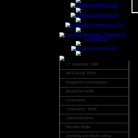
In
sk
SOL
no
ka
ob
vše
Tak
17. november 1989
na
po
AKTUALNE TÉMY
ob
vo
Arogancia v samospráve
ma
Bezpečné mesto
doz
to
Cestovanie
ako
mat
Cestovanie - INAK
Ak
Cyklocestovanie
inv
pr
Denisko Majko
ob
Domčeky pre mladé rodiny