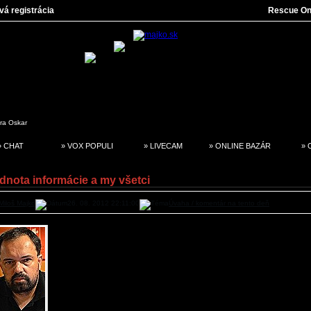
vá registrácia
Rescue On
tra
Oskar
» CHAT
» VOX POPULI
» LIVECAM
» ONLINE BAZÁR
» 
dnota informácie a my všetci
Miloš Majko
26. 08. 2012 22:11:00
Úvaha / komentár na tento deň
Informácie sa šíria rýchlo a bez ohľadu na to, o kom a čom sú.
malom meste. A Sereď iné ambície zatiaľ mať nemôže.
Rozlišovanie medzi informáciami pravdivými či skreslenými, mož
klamstvom, si vyžaduje minimálne zamyslenie sa nielen nad p
informáciou, ale aj nad meritom veci, ktorej sa informácia dotýka. 
určité vedomosti o problematike, no najmä snahu rozlišovať. Infor
základu zavádzajúca totiž môže byť niekým do éteru vypustená aj 