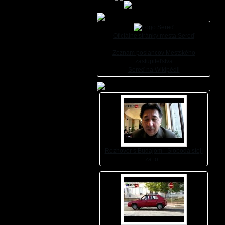
Oficiálne stránky mesta Sereď
Zoznam poslancov Mestského
zastupiteľstva
Sereď na Wikipédii
Rozhovor s Budajom - Sloboda stojí
za to...