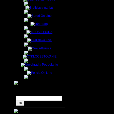
formácia
 že áno.
záujmové
ngovania
iekoľkým
ormovali
rmovanie
lasovaní
e mesiac
 verejné
 mesta a
zvedaví,
 možnosť
? Nuž je
ate viac
d deti v
Zadajte hľadaný text:
ejkoľvek
luplných
a dôvere