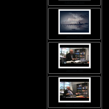
Kábel cez dom
Seredskí vlci
Jaroslav Ivor
Vedro špiny 2