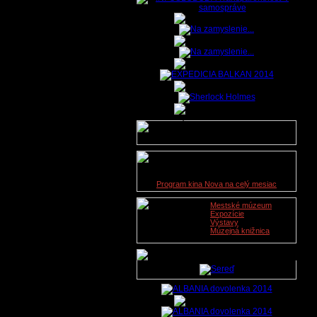
Údaje o lekárskej službe na
dnešný deň nie sú dostupné.
Kino Nova
09. 11. 2019
Program kina Nova na celý mesiac
Mestské múzeum
Expozície
Výstavy
Múzejná knižnica