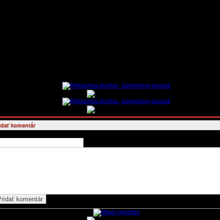
ZORNENIE:
Zo strany vydavateľa novín ide o pokus zachovať určitú formu voľnej komunikácie –
eužívajte túto snahu na osočovanie kohokoľvek, na ohováranie či šírenie údajov a správ, ktoré b
zpore s platnou legislatívou SR a EÚ alebo etikou.
nikácia medzi užívateľmi a diskutujúcimi ako aj ostatná komunikácia sa v súlade s právnym por
dá do databázy a to vrátane loginov - prístupov užívateľov . Databáza providera poskytujúceho pr
nternetu zaznamenáva tiež IP adresy užívateľov a ostatné identifikačné dáta. V prípade závažné
šenia pravidel, napríklad páchaním trestnej činnosti, je provider povinný vydať túto databázu or
ým v trestnom konaní.
orňujeme, že každý užívateľ za svoje konanie plne zodpovedá sám. Administrátor môže zmazať p
é budú porušovať pravidlá diskusie, prípadne budú obsahovať reklamu, alebo ich súčasťou budú
zy. Vydavateľ novín a redakcia nezodpovedá za obsah príspevkov diskutujúcich a nenesie príp
ne následky za názory autorov príspevkov.
idať komentár