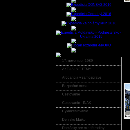
R
b
V
r
S
e
vš
S
kt
17. november 1989
AKTUALNE TÉMY
Arogancia v samospráve
Fot
Bezpečné mesto
Cestovanie
Cestovanie - INAK
Cyklocestovanie
Aut
Denisko Majko
Domčeky pre mladé rodiny