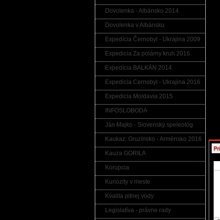
Kom
Dovolenka - Albánsko 2014
Kome
Dovolenka v Albánsku
UPO
nezn
Expedícia Černobyl - Ukrajina 2009
v ro
Komu
Expedicia Za polárny kruh 2016
ukla
do i
poru
Expedícia BALKÁN 2014
činn
Expedicia Cernobyl - Ukrajina 2016
Upoz
ktor
odka
Expedicia Moldavia 2015
práv
INFOSLOBODA
Ján Majko - Slovenský speleológ
Kaukaz: Gruzínsko - Arménsko 2016
Pr
Kauza GORILA
Korupcia
Kuriozity v meste
Kvalita pitnej vody
Legislatíva - právne rady