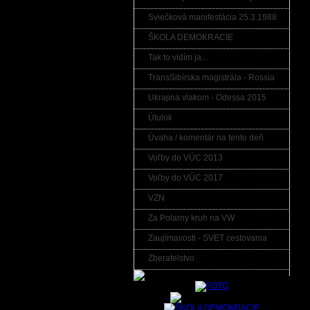
Sviečková manifestácia 25.3.1988
ŠKOLA DEMOKRACIE
Tak to vidím ja...
TransSibírska magistrála - Rossia
Ukrajina vlakom - Odessa 2015
Útulok
Úvaha / komentár na tento deň
Voľby do VÚC 2013
Voľby do VÚC 2017
VZN
Za Polarny kruh na VW
Zaujímavosti - SVET cestovania
Zberatelstvo