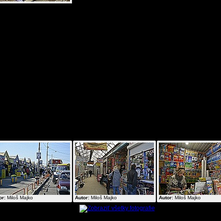
dvadsiatych kvalitných máp a atlasov ako Ukrajin
uskej federácie a Bieloruska. Pri plánovaní ďalších ciest za dobrodružstvom te
udeme presnejší.
 stánku s mapami mali dokonca aj Slovensko s geografickými názvami v Az
ovnako mapu sveta a Európy. No nekúp to za tie peniaze...
kutočným úlovkom ale je desať kníh o Černobyle a problematike s haváriou Černo
lektrárne spojenou. Všetky sú v originálnom vydaní s výbornou fotodokument
etky našli miesto v knižnici už aj tak dosť objemnej zbierky na Slovensku.
rdečne aj touto cestou ďakujem výbornému ukrajinskému predavačovi kníh Michai
orého som si na ďalšiu návštevu objednal tituly, ktoré sa nám zohnať zatiaľ nepodar
ogaléria k článku:
or:
Miloš Majko
Autor:
Miloš Majko
Autor:
Miloš Majko