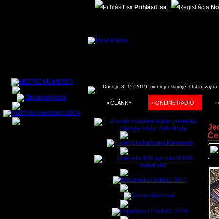
Prihlásiť sa
|
No
Dnes je 8. 11. 2019, meniny oslavuje:
Oskar, zajtra
» ČLÁNKY
» ONLINE RÁDIO
Jed
Če