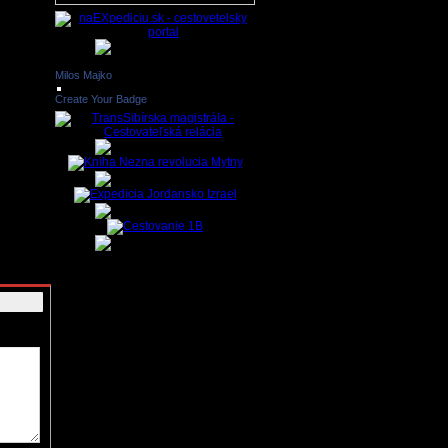
y mohli byť
Milos Majko
Create Your Badge
iadkom SR
ipojenie
ho
gánom
ríspevky,
 reklamné
adné