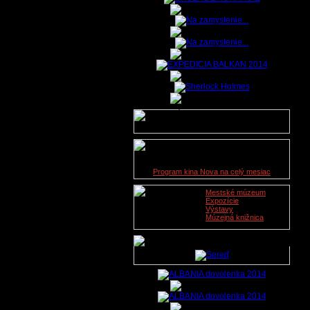
Údaje o lekárskej službe na
dnešný deň nie sú dostupné.
Kino Nova
08. 11. 2019
Program kina Nova na celý mesiac
Mestské múzeum
Expozície
Výstavy
Múzejná knižnica