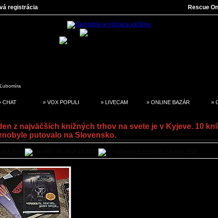
vá registrácia
Rescue On
Ľubomíra
» CHAT
» VOX POPULI
» LIVECAM
» ONLINE BAZÁR
» 
en z najväčších knižných trhov na svete je v Kyjeve. 10 kní
rnobyle putovalo na Slovensko.
Miloš Majko
07. 10. 2017 23:35:57
Expedicia Cernobyl - Ukrajina 2016
Kyjev | Je tomu presne týždeň, čo som
nakupoval 
na najväčšom knižnom trhu
, ktorý som kedy 
Nachádza hneď pri východe z metra na stanici
Petr
Kyjeve
a v stovkách stánkov tu predávajú snáď milión
Vážne nepreháňam. Po troch hodinách chodenia s o
predavačom po jeho kolegoch, sme prešli snáď
päťdesiatinu trhu, no aj to stačilo na nákup vi