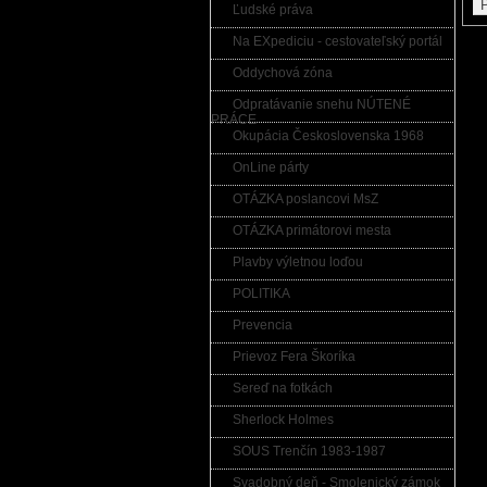
Ľudské práva
Na EXpediciu - cestovateľský portál
Oddychová zóna
Odpratávanie snehu NÚTENÉ
PRÁCE
Okupácia Československa 1968
OnLine párty
OTÁZKA poslancovi MsZ
OTÁZKA primátorovi mesta
Plavby výletnou loďou
POLITIKA
Prevencia
Prievoz Fera Škoríka
Sereď na fotkách
Sherlock Holmes
SOUS Trenčín 1983-1987
Svadobný deň - Smolenický zámok