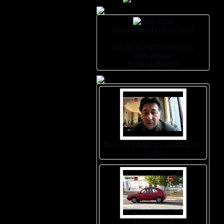
Oficiálne stránky mesta Sereď
Zoznam poslancov Mestského
zastupiteľstva
Sereď na Wikipédii
Rozhovor s Budajom - Sloboda stojí
za to...
Kábel cez dom