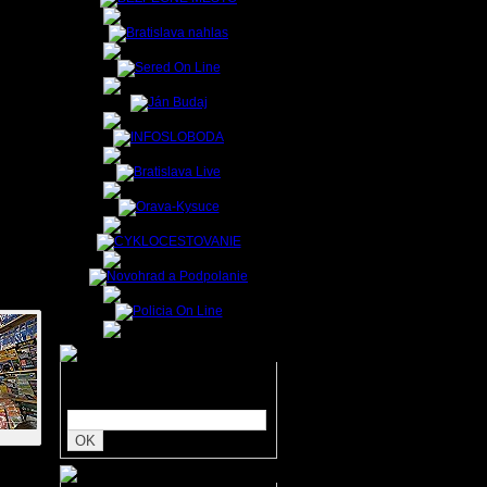
y, tak
da opäť
buke a
bylskej
áciou a
lovi, u
ilo.
Zadajte hľadaný text: