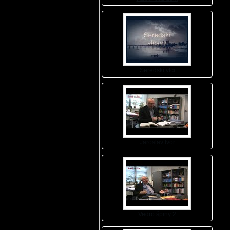
Seredskí vlci
Jaroslav Ivor
Vedro špiny 2