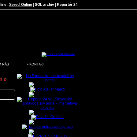
line
|
Sereď Online
|
SOL archív
|
Reportér 24
O NÁS
» KONTAKT
h o
knižky
videl.
ivka v
y kníh.
chotným
 jednu
ac ako