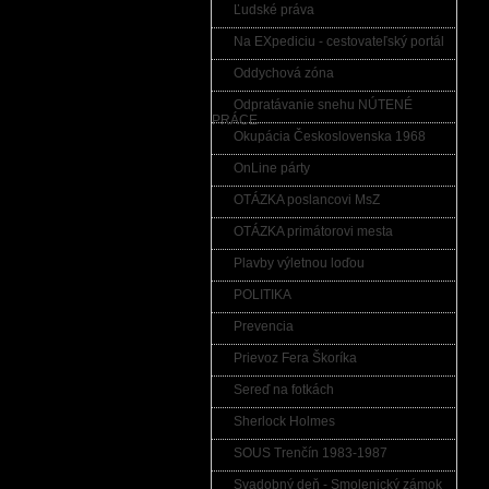
Ľudské práva
Na EXpediciu - cestovateľský portál
Oddychová zóna
Odpratávanie snehu NÚTENÉ
PRÁCE
Okupácia Československa 1968
OnLine párty
OTÁZKA poslancovi MsZ
OTÁZKA primátorovi mesta
Plavby výletnou loďou
POLITIKA
Prevencia
Prievoz Fera Škoríka
Sereď na fotkách
Sherlock Holmes
SOUS Trenčín 1983-1987
Svadobný deň - Smolenický zámok