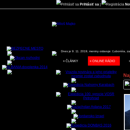
Prihlásiť sa
|
No
Dnes je 9. 11. 2019, meniny oslavuje:
Ľubomíra, za
» ČLÁNKY
» ONLINE RÁDIO
Naj