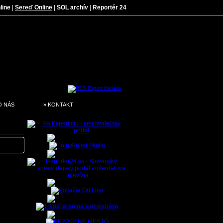
line
|
Sereď Online
|
SOL archív
|
Reportér 24
O NÁS
» KONTAKT
 prírodu
a pohnem
 ako tá
Chcem sa
nás majú