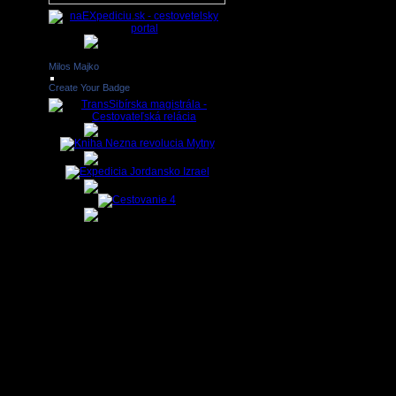
Milos Majko
Create Your Badge