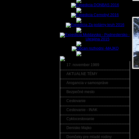
Fot
17. november 1989
AKTUALNE TÉMY
Arogancia v samospráve
Kom
Bezpečné mesto
Kome
Pre
Cestovanie
hes
Cestovanie - INAK
Cyklocestovanie
Denisko Majko
Domčeky pre mladé rodiny