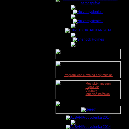
Údaje o lekárskej službe na
dnešný deň nie sú dostupné.
Kino Nova
09. 11. 2019
Program kina Nova na celý mesiac
Mestské múzeum
Expozície
Výstavy
Múzejná knižnica