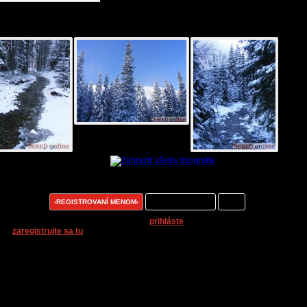
ogaléria k článku:
entáre k článku:
ntovať môžu:
›REGISTROVANÍ MENOM‹
registrovaní nickom
všetci
 pridávanie komentárov k článkom sa
prihláste
. Ak nemáte prihlasovacie men
lo,
zaregistrujte sa tu
.