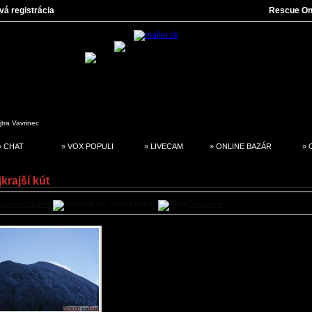
vá registrácia
Rescue On
jtra
Vavrinec
» CHAT
» VOX POPULI
» LIVECAM
» ONLINE BAZÁR
» 
krajší kút
milan cehlárik ml.
09. 01. 2010 21:46:55
Cestovanie
Práve slová tejto piesne mi napadli pri pohľade na
okolo mňa v Západných Tatrách - Roháčoch. Nech s
kamkoľvek, príroda na Slovensku mi príde vždy
najkrajšia. A naše hory majú jednoznačne primát. 
podeliť o pár fotiek z miesta, kde na rozdiel od 
snehu dosť.