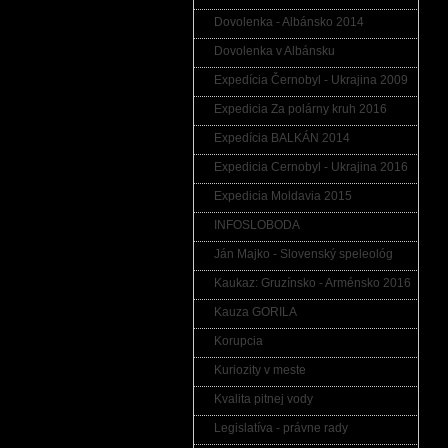
Dovolenka - Albánsko 2014
Dovolenka v Albánsku
Expedícia Černobyl - Ukrajina 2009
Expedicia Za polárny kruh 2016
Expedícia BALKÁN 2014
Expedicia Cernobyl - Ukrajina 2016
Expedicia Moldavia 2015
INFOSLOBODA
Ján Majko - Slovenský speleológ
Kaukaz: Gruzínsko - Arménsko 2016
Kauza GORILA
Korupcia
Kuriozity v meste
Kvalita pitnej vody
Legislatíva - právne rady