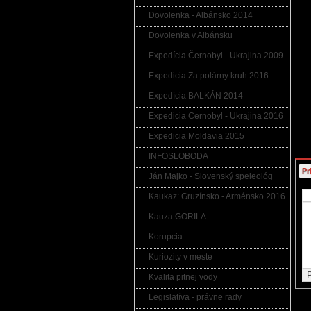
UPO
nezn
Dovolenka - Albánsko 2014
v ro
Komu
Dovolenka v Albánsku
ukla
do i
poru
Expedícia Černobyl - Ukrajina 2009
činn
Expedicia Za polárny kruh 2016
Upoz
ktor
odka
Expedícia BALKÁN 2014
práv
Expedicia Cernobyl - Ukrajina 2016
Expedicia Moldavia 2015
INFOSLOBODA
Pr
Ján Majko - Slovenský speleológ
Kaukaz: Gruzínsko - Arménsko 2016
Kauza GORILA
Korupcia
Kuriozity v meste
Kvalita pitnej vody
Legislatíva - právne rady