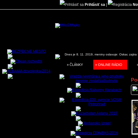
Prihlásiť sa
|
No
Dnes je 8. 11. 2019, meniny oslavuje:
Oskar, zajtra
» ČLÁNKY
» ONLINE RÁDIO
Po