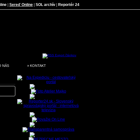
line
|
Sereď Online
|
SOL archív
|
Reportér 24
O NÁS
» KONTAKT
 klube
dície
tak o
trasy,
mavej
rvotný