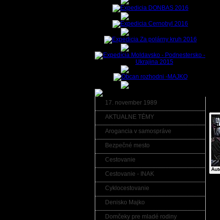
17. november 1989
Fot
AKTUALNE TÉMY
Arogancia v samospráve
Bezpečné mesto
Cestovanie
Aut
Cestovanie - INAK
Cyklocestovanie
Kom
Denisko Majko
Kome
Domčeky pre mladé rodiny