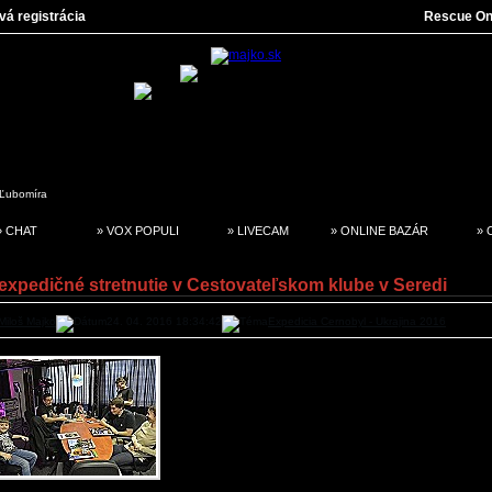
vá registrácia
Rescue On
Ľubomíra
» CHAT
» VOX POPULI
» LIVECAM
» ONLINE BAZÁR
» 
expedičné stretnutie v Cestovateľskom klube v Seredi
Miloš Majko
24. 04. 2016 18:34:42
Expedicia Cernobyl - Ukrajina 2016
Sereď | Viac ako tri hodiny včera v Cestovateľskom
debatovali niekoľkí členovia nedávnej expe
CERNOBYL 2016 ako o spoločných zážitkoch, 
plánoch na cesty ďalšie.
Po zrelej úvahe padlo rozhodnutie vydať o tejto čo do 
cieľa, ale aj dátumu konania mimoriadne zaují
expedície knihu. S prípravami tím začal ihneď a ako p