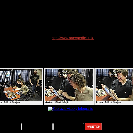
podklad poslúžia texty z tzv. "Cernobylských denníkoch" publikovaných aj v 
médiach. Ide o denníky z celej expedície cez Ukrajinu a Bielorusko s kladením hl
dôrazu na samotný cieľ expedície - dvojdňovú návštevu tzv. "zakázanej zóny"
ohraničenej v tridsať kilometrovom pásme okolo Cernobylskej jadrovej elektrárne.
by sme radi na pultoch kníhkupectiev videli ešte tento rok a to už v letných mesiaco
Najbližšia expedícia by mala byť (podľa záujmu cestovateľov) na Donbas, na ra
základňu Pervomajska alebo na sever Európy za Polárny kruh. Bližšie infor
prinesieme priebežne na portáli
http://www.naexpediciu.sk
.
ogaléria k článku:
or:
Miloš Majko
Autor:
Miloš Majko
Autor:
Miloš Majko
entáre k článku:
ntovať môžu:
registrovaní menom
registrovaní nickom
›VŠETCI‹