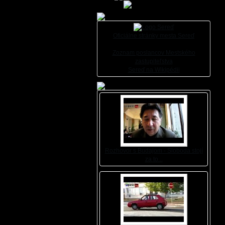
Oficiálne stránky mesta Sereď
Zoznam poslancov Mestského
zastupiteľstva
Sereď na Wikipédii
Rozhovor s Budajom - Sloboda stojí
za to...