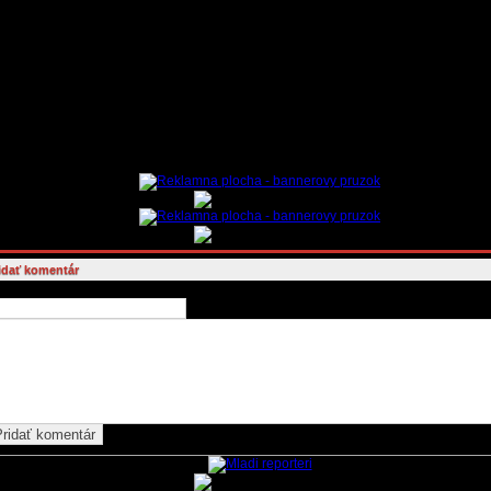
ZORNENIE:
Zo strany vydavateľa novín ide o pokus zachovať určitú formu voľnej komunikácie –
eužívajte túto snahu na osočovanie kohokoľvek, na ohováranie či šírenie údajov a správ, ktoré b
zpore s platnou legislatívou SR a EÚ alebo etikou.
nikácia medzi užívateľmi a diskutujúcimi ako aj ostatná komunikácia sa v súlade s právnym por
dá do databázy a to vrátane loginov - prístupov užívateľov . Databáza providera poskytujúceho pr
nternetu zaznamenáva tiež IP adresy užívateľov a ostatné identifikačné dáta. V prípade závažné
šenia pravidel, napríklad páchaním trestnej činnosti, je provider povinný vydať túto databázu or
ým v trestnom konaní.
orňujeme, že každý užívateľ za svoje konanie plne zodpovedá sám. Administrátor môže zmazať p
é budú porušovať pravidlá diskusie, prípadne budú obsahovať reklamu, alebo ich súčasťou budú
zy. Vydavateľ novín a redakcia nezodpovedá za obsah príspevkov diskutujúcich a nenesie príp
ne následky za názory autorov príspevkov.
idať komentár