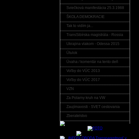
Sviečková manifestácia 25.3.1988
ŠKOLA DEMOKRACIE
Tak to vidím ja...
TransSibírska magistrála - Rossia
Ukrajina vlakom - Odessa 2015
Útulok
Úvaha / komentár na tento deň
Voľby do VÚC 2013
Voľby do VÚC 2017
VZN
Za Polarny kruh na VW
Zaujímavosti - SVET cestovania
Zberatelstvo