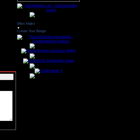
y mohli byť
iadkom SR
ipojenie
ho
Milos Majko
gánom
Create Your Badge
ríspevky,
 reklamné
adné