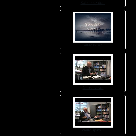
Kábel cez dom
Seredskí vlci
Jaroslav Ivor
Vedro špiny 2