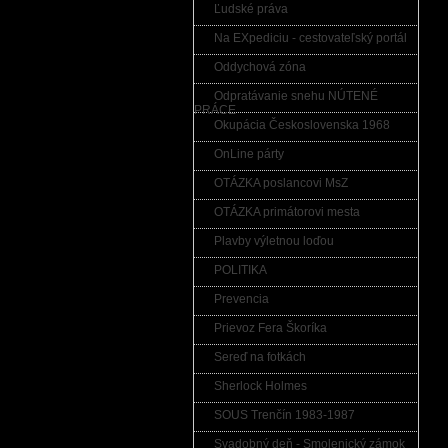
Ľudské práva
Na EXpediciu - cestovateľský portál
Oddychová zóna
Odpratávanie snehu NÚTENÉ
PRÁCE
Okupácia Československa 1968
OnLine párty
OTÁZKA poslancovi MsZ
OTÁZKA primátorovi mesta
Plavby výletnou loďou
POLITIKA
Prevencia
Prievoz Fera Škoríka
Sereď na fotkách
Sherlock Holmes
SOUS Trenčín 1983-1987
Svadobný deň - Smolenický zámok