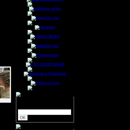
našich
avného
 stále
 Knihu
ch.
ketovú
mácie
Zadajte hľadaný text: