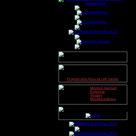
Údaje o lekárskej službe na
dnešný deň nie sú dostupné.
Kino Nova
08. 11. 2019
Program kina Nova na celý mesiac
Mestské múzeum
Expozície
Výstavy
Múzejná knižnica