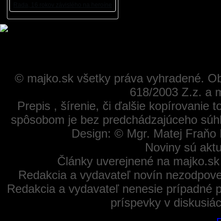
Rada, 16 rokov závislého na heroíne
© majko.sk všetky práva vyhradené. O
618/2003 Z.z. a
Prepis , šírenie, či ďalšie kopírovanie
spôsobom je bez predchádzajúceho súhl
Design: © Mgr. Matej Fraňo 
Noviny sú aktu
Články uverejnené na majko.sk
Redakcia a vydavateľ novín nezodpoved
Redakcia a vydavateľ nenesie prípadné p
príspevky v diskusiá