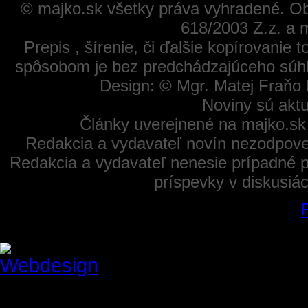
© majko.sk všetky práva vyhradené. O
618/2003 Z.z. a
Prepis , šírenie, či ďalšie kopírovanie
spôsobom je bez predchádzajúceho súhl
Design: © Mgr. Matej Fraňo 
Noviny sú aktu
Články uverejnené na majko.sk
Redakcia a vydavateľ novín nezodpoved
Redakcia a vydavateľ nenesie prípadné p
príspevky v diskusiá